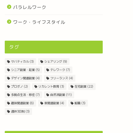
パラレルワーク
ワーク・ライフスタイル
タグ
サバティカル
(3)
シェアリング
(9)
シニア副業・起業
(5)
テレワーク
(7)
デザイン関連副業
(4)
フリーランス
(4)
プロボノ
(2)
リカレント教育
(3)
在宅副業
(22)
多拠点生活・移住
(7)
自然派副業
(11)
趣味関連副業
(8)
車関連副業
(4)
転職
(3)
週休3日制
(3)